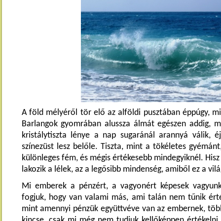
A föld mélyéről tör elő az alföldi pusztában éppúgy, mi
Barlangok gyomrában alussza álmát egészen addig, mí
kristálytiszta lénye a nap sugaránál arannyá válik, é
színezüst lesz belőle. Tiszta, mint a tökéletes gyémá
különleges fém, és mégis értékesebb mindegyiknél. Hisz 
lakozik a lélek, az a legősibb mindenség, amiből ez a vilá
Mi emberek a pénzért, a vagyonért képesek vagyunk
fogjuk, hogy van valami más, ami talán nem tűnik ért
mint amennyi pénzük együttvéve van az embernek, többe
kincse, csak mi még nem tudjuk kellőképpen értékelni.