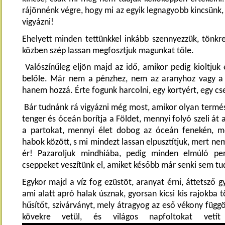
rájönnénk végre, hogy mi az egyik legnagyobb kincsünk,
vigyázni!
Ehelyett minden tettünkkel inkább szennyezzük, tönkre
közben szép lassan megfosztjuk magunkat tőle.
Valószínűleg eljön majd az idő, amikor pedig kioltjuk
belőle. Már nem a pénzhez, nem az aranyhoz vagy a 
hanem hozzá. Érte fogunk harcolni, egy kortyért, egy cse
Bár tudnánk rá vigyázni még most, amikor olyan termés
tenger és óceán borítja a Földet, mennyi folyó szeli át
a partokat, mennyi élet dobog az óceán fenekén, me
habok között, s mi mindezt lassan elpusztítjuk, mert nem
ér! Pazaroljuk mindhiába, pedig minden elmúló per
cseppeket veszítünk el, amiket később már senki sem tu
Egykor majd a víz fog ezüstöt, aranyat érni, áttetsző g
ami alatt apró halak úsznak, gyorsan kicsi kis rajokba 
hűsítőt, szivárványt, mely átragyog az eső vékony függ
kövekre vetül, és világos napfoltokat vetí