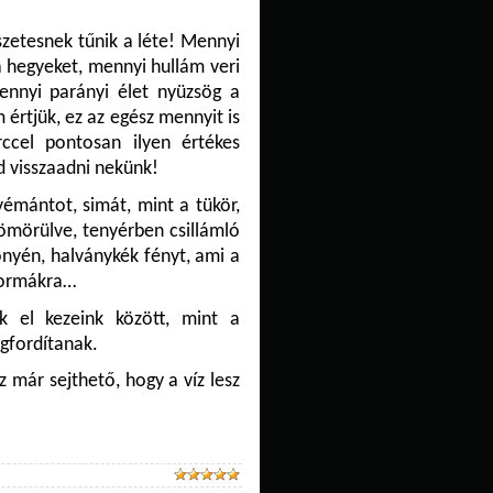
zetesnek tűnik a léte! Mennyi
 a hegyeket, mennyi hullám veri
nnyi parányi élet nyüzsög a
 értjük, ez az egész mennyit is
ccel pontosan ilyen értékes
d visszaadni nekünk!
yémántot, simát, mint a tükör,
tömörülve, tenyérben csillámló
önyén, halványkék fényt, ami a
 formákra…
 el kezeink között, mint a
fordítanak.
z már sejthető, hogy a víz lesz