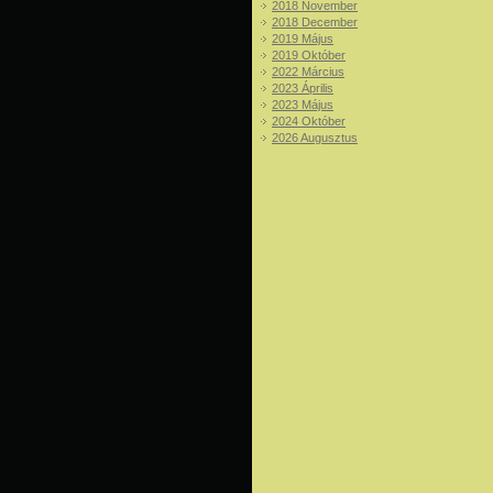
2018 November
2018 December
2019 Május
2019 Október
2022 Március
2023 Április
2023 Május
2024 Október
2026 Augusztus