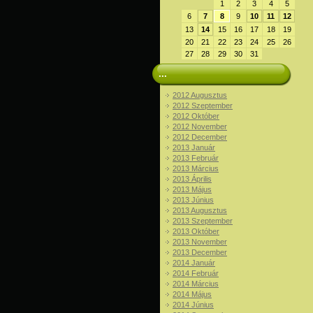
1
2
3
4
5
6
7
8
9
10
11
12
13
14
15
16
17
18
19
20
21
22
23
24
25
26
27
28
29
30
31
...
2012 Augusztus
2012 Szeptember
2012 Október
2012 November
2012 December
2013 Január
2013 Február
2013 Március
2013 Április
2013 Május
2013 Június
2013 Augusztus
2013 Szeptember
2013 Október
2013 November
2013 December
2014 Január
2014 Február
2014 Március
2014 Május
2014 Június