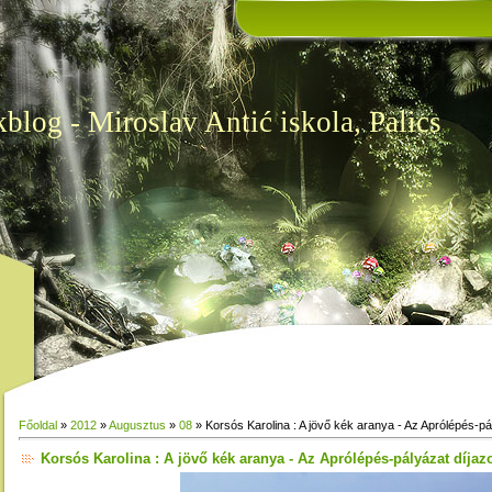
log - Miroslav Antić iskola, Palics
Főoldal
»
2012
»
Augusztus
»
08
» Korsós Karolina : A jövő kék aranya - Az Aprólépés-pál
Korsós Karolina : A jövő kék aranya - Az Aprólépés-pályázat díjazo