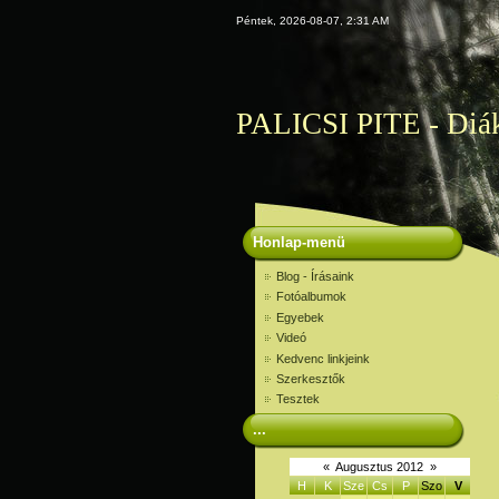
Péntek, 2026-08-07, 2:31 AM
PALICSI PITE - Diákb
Honlap-menü
Blog - Írásaink
Fotóalbumok
Egyebek
Videó
Kedvenc linkjeink
Szerkesztők
Tesztek
...
«
Augusztus 2012
»
H
K
Sze
Cs
P
Szo
V