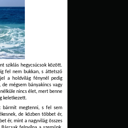
nt sziklás hegycsúcsok között.
g fel nem bukkan, s áttetsző
jjel a holdvilág fénynél pedig
nt, de mégsem bányakincs vagy
nélküle nincs élet, mert benne
g keletkezett.
 bármit megtenni, s fel sem
ékesnek, de közben többet ér,
t ér, mint a nagyvilág összes
 Bárcsak felnyílna a szemünk,