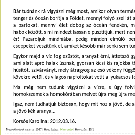
Bár tudnánk rá vigyázni még most, amikor olyan termés
tenger és óceán borítja a Földet, mennyi folyó szeli át
a partokat, mennyi élet dobog az óceán fenekén, me
habok között, s mi mindezt lassan elpusztítjuk, mert nem
ér! Pazaroljuk mindhiába, pedig minden elmúló per
cseppeket veszítünk el, amiket később már senki sem tu
Egykor majd a víz fog ezüstöt, aranyat érni, áttetsző g
ami alatt apró halak úsznak, gyorsan kicsi kis rajokba 
hűsítőt, szivárványt, mely átragyog az eső vékony függ
kövekre vetül, és világos napfoltokat vetít a lyukacsos
Ma még nem tudunk vigyázni a vízre, s úgy folyik
homokszemek a homokórában melyet újra meg újra meg
Igaz, nem tudhatjuk biztosan, hogy mit hoz a jövő, de a
a jövő kék aranya…
Korsós Karolina: 2012.03.16.
Megtekintések száma
: 1087 |
Hozzáadta:
:
Hírmondó
|
Helyezés
:
$
$
/
1