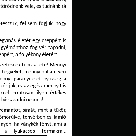
 törődnénk vele, és tudnánk rá
tesszük, fel sem fogjuk, hogy
 egymás életét egy cseppért is
gyémánthoz fog vér tapadni,
ppért, a folyékony életért!
zetesnek tűnik a léte! Mennyi
 a hegyeket, mennyi hullám veri
nnyi parányi élet nyüzsög a
 értjük, ez az egész mennyit is
ccel pontosan ilyen értékes
d visszaadni nekünk!
yémántot, simát, mint a tükör,
tömörülve, tenyérben csillámló
önyén, halványkék fényt, ami a
t a lyukacsos formákra…