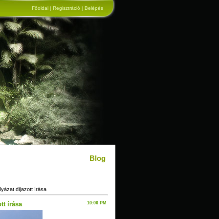
Főoldal
|
Regisztráció
|
Belépés
Blog
yázat díjazott írása
tt írása
10:06 PM